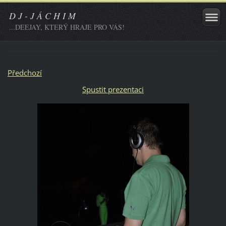
D J - J Á C H I M
...DEEJAY, KTERÝ HRAJE PRO VÁS!
Předchozí
Spustit prezentaci