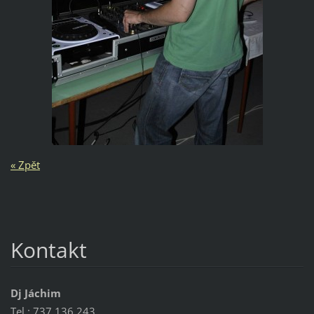
« Zpět
Kontakt
Dj Jáchim
Tel.: 737 136 243