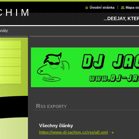
Úvodní stránka
Mapa st
C H I M
...DEEJAY, KT
nály
R
SS EXPORTY
Všechny články
https://www.dj-jachim.cz/rss/all.xml