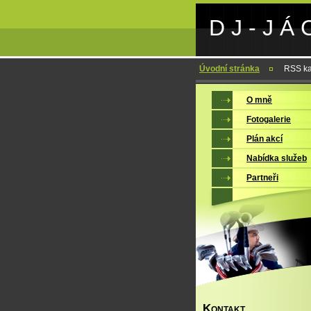
D J - J Á 
Úvodní stránka
RSS ka
O mně
Fotogalerie
Plán akcí
Nabídka služeb
Partneři
K
ONTAKT