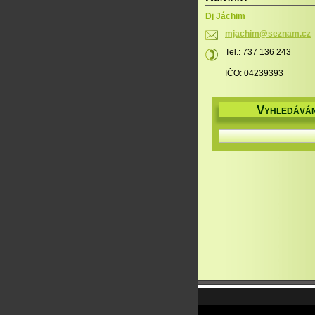
Dj Jáchim
mjachim@
seznam.c
z
Tel.: 737 136 243
IČO: 04239393
V
YHLEDÁVÁN