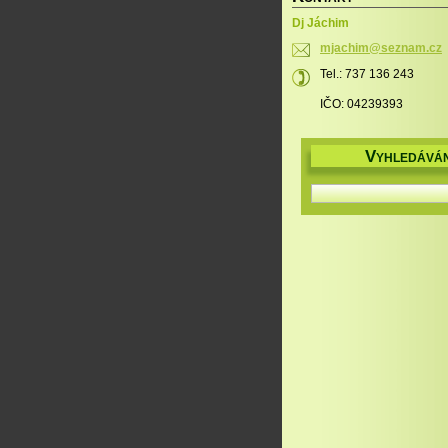
Dj Jáchim
mjachim@
seznam.c
z
Tel.: 737 136 243
IČO: 04239393
V
YHLEDÁVÁN