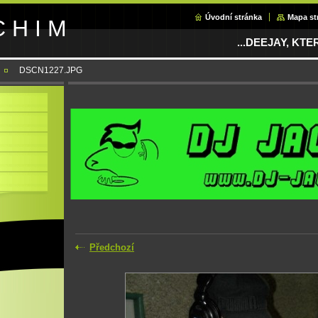
Úvodní stránka
Mapa st
C H I M
...DEEJAY, KT
DSCN1227.JPG
Předchozí