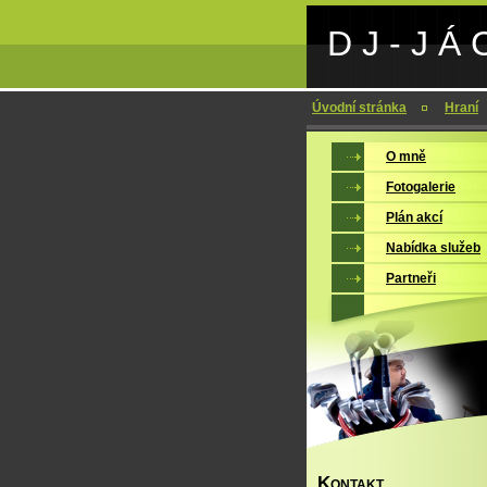
D J - J Á 
Úvodní stránka
Hraní
O mně
Fotogalerie
Plán akcí
Nabídka služeb
Partneři
K
ONTAKT