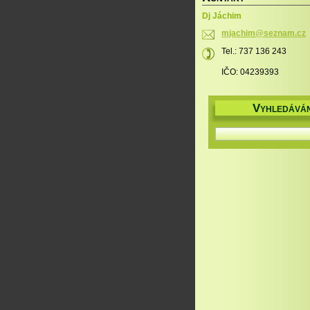
Dj Jáchim
mjachim@
seznam.c
z
Tel.: 737 136 243
IČO: 04239393
V
YHLEDÁVÁN