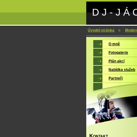
D J - J Á 
Úvodní stránka
Moder
O mně
Fotogalerie
Plán akcí
Nabídka služeb
Partneři
K
ONTAKT