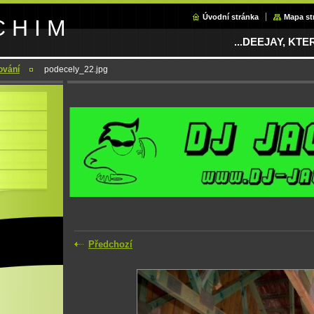
Úvodní stránka
Mapa st
C H I M
...DEEJAY, KT
ování
podecely_22.jpg
Předchozí