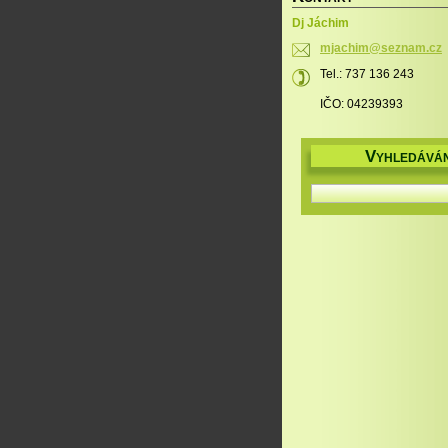
Dj Jáchim
mjachim@
seznam.c
z
Tel.: 737 136 243
IČO: 04239393
V
YHLEDÁVÁN