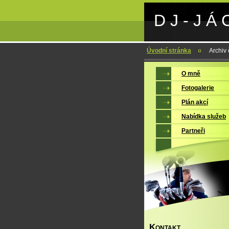
D J - J Á 
Úvodní stránka
Archiv
O mně
Fotogalerie
Plán akcí
Nabídka služeb
Partneři
K
ONTAKT