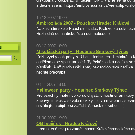
diskotéka v kooperaci s Rádiem OK... Máme se na co těšit
srdečně zváni. https://ambrozia.unas.cz/view.php?cis
15.12.2007 19:00
Ambroziáda 2007 - Pouchov Hradec Králové
Na základní škole Pouchov Hradec Králové se uskutečn
Rozhodně se na diskotéce nudit nebudete.
08.12.2007 18:00
Í
Mikulášská party - Hostinec Smrkový Týnec
Další vychytaná párty s DJ-em Jáchimem. Tentokrát s M
andělem a se spoustou dětí. Ty čeká sladká nadílka se 
písniček. A až půjdou děti spát, pak rodičovská nadílka.
nechte překvapit
03.11.2007 18:00
Halloween party - Hostinec Smrkový Týnec
Pro všechny malé i velké se chystá v hostinci Smrkový
zábavy, masek a skvělé muziky. Tu vám všem naservíru
neváhejte a přijďte si zařádit. A masky s sebou. :-)
21.06.2007 19:00
OBI večírek - Hradec Králové
Firemní večírek pro zaměstnance Královéhradeckého m