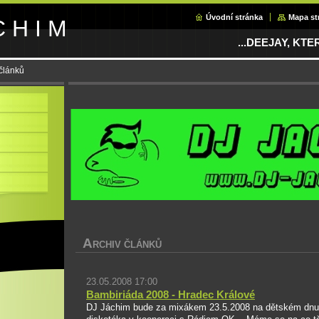
Úvodní stránka
Mapa st
C H I M
...DEEJAY, KT
 článků
A
RCHIV ČLÁNKŮ
23.05.2008 17:00
Bambiriáda 2008 - Hradec Králové
DJ Jáchim bude za mixákem 23.5.2008 na dětském dnu 