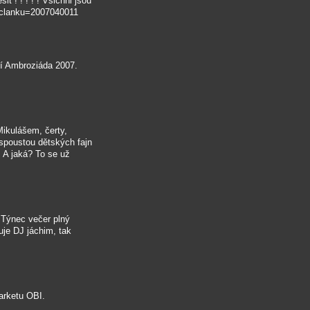
 ! ! ! ! ! Všichni jsou
loclanku=2007040011
í Ambroziáda 2007.
ikulášem, čerty,
spoustou dětských fajn
. A jaká? To se už
 Týnec večer plný
je DJ jáchim, tak
arketu OBI.