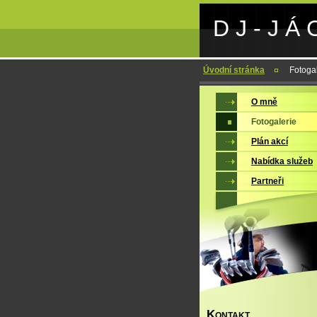
D J - J Á 
Úvodní stránka
Fotoga
O mně
Fotogalerie
Plán akcí
Nabídka služeb
Partneři
K
ONTAKT