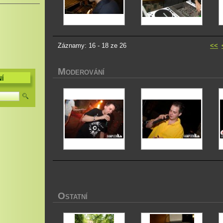
Záznamy: 16 - 18 ze 26
<<
M
ODEROVÁNÍ
Í
O
STATNÍ