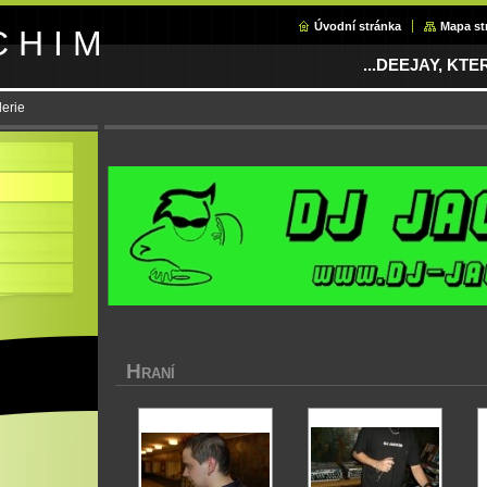
Úvodní stránka
Mapa st
C H I M
...DEEJAY, KT
lerie
H
RANÍ