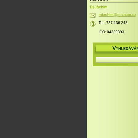
Dj Jáchim
mjachim@
seznam.c
z
Tel.: 737 136 243
IČO: 04239393
V
YHLEDÁVÁN