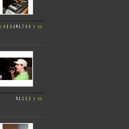
<
4
|
5
|
6
|
7
|
8
>
>>
1
|
2
|
3
>
>>