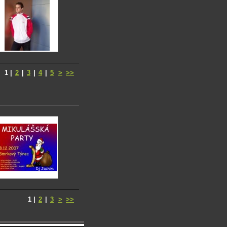
1
|
2
|
3
|
4
|
5
>
>>
1
|
2
|
3
>
>>