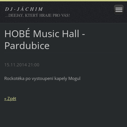
D J - J Á C H I M
...DEEJAY, KTERÝ HRAJE PRO VÁS!
HOBÉ Music Hall -
Pardubice
15.11.2014 21:00
Rockotéka po vystoupení kapely Mogul
« Zpět