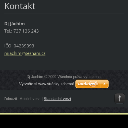
Kontakt
Dj Jáchim
Tel.: 737 136 243
IČO: 04239393
mjachim@
seznam.c
z
Dj Jachim © 2009 Všechna práva vyhrazena.
Vytvořte si www stránky zdarma!
Zobrazit:
Mobilní verzi
|
Standardní verzi