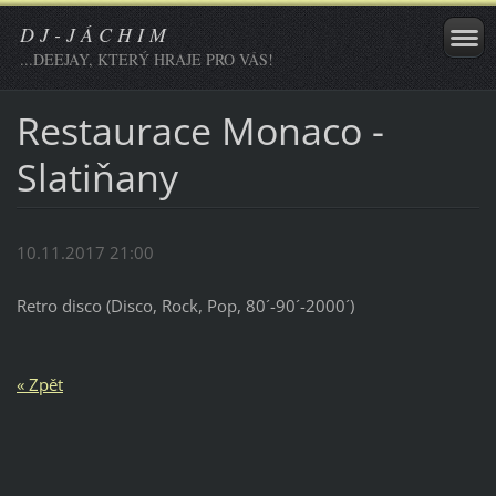
D J - J Á C H I M
...DEEJAY, KTERÝ HRAJE PRO VÁS!
Restaurace Monaco -
Slatiňany
10.11.2017 21:00
Retro disco (Disco, Rock, Pop, 80´-90´-2000´)
« Zpět