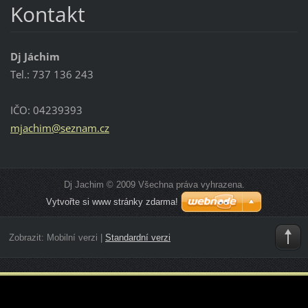
Kontakt
Dj Jáchim
Tel.: 737 136 243
IČO: 04239393
mjachim@
seznam.c
z
Dj Jachim © 2009 Všechna práva vyhrazena.
Vytvořte si www stránky zdarma!
Zobrazit:
Mobilní verzi
|
Standardní verzi