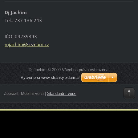
Dj Jáchim
Tel.: 737 136 243
IČO: 04239393
mjachim@
seznam.c
z
Dj Jachim © 2009 Všechna práva vyhrazena.
Vytvořte si www stránky zdarma!
Zobrazit:
Mobilní verzi
|
Standardní verzi