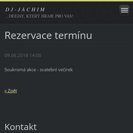
D J - J Á C H I M
...DEEJAY, KTERÝ HRAJE PRO VÁS!
Rezervace termínu
09.06.2018 14:00
Soukromá akce - svatební večírek
« Zpět
Kontakt