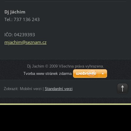
Dj Jáchim
Tel.: 737 136 243
IČO: 04239393
mjachim@
seznam.c
z
Dj Jachim © 2009 Všechna práva vyhrazena.
Tvorba www stránek zdarma
Zobrazit:
Mobilní verzi
|
Standardní verzi