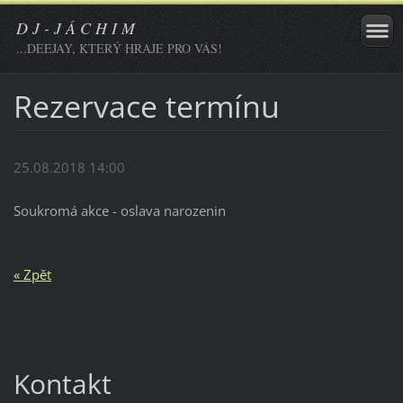
D J - J Á C H I M
...DEEJAY, KTERÝ HRAJE PRO VÁS!
Rezervace termínu
25.08.2018 14:00
Soukromá akce - oslava narozenin
« Zpět
Kontakt