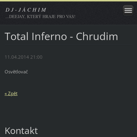
D J - J Á C H I M
...DEEJAY, KTERÝ HRAJE PRO VÁS!
Total Inferno - Chrudim
11.04.2014 21:00
Osvětlovač
« Zpět
Kontakt