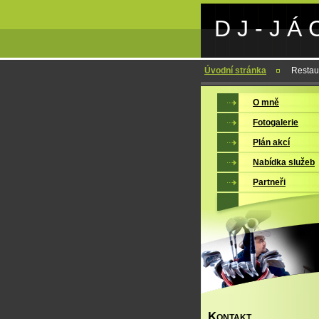
D J - J Á 
Úvodní stránka
Restau
O mně
Fotogalerie
Plán akcí
Nabídka služeb
Partneři
K
ONTAKT