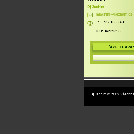
Dj Jáchim
mjachim@
seznam.c
z
Tel.: 737 136 243
IČO: 04239393
V
YHLEDÁVÁN
Dj Jachim © 2009 Všechna