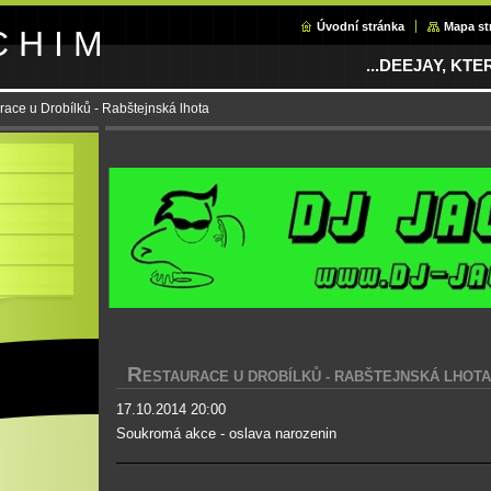
Úvodní stránka
Mapa st
C H I M
...DEEJAY, KT
race u Drobílků - Rabštejnská lhota
R
ESTAURACE U DROBÍLKŮ - RABŠTEJNSKÁ LHOTA
17.10.2014 20:00
Soukromá akce - oslava narozenin