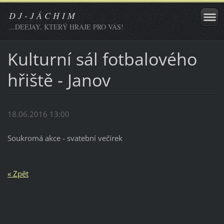
D J - J Á C H I M
...DEEJAY, KTERÝ HRAJE PRO VÁS!
Kulturní sál fotbalového
hřiště - Janov
18.06.2016 13:00
Soukromá akce - svatební večírek
« Zpět