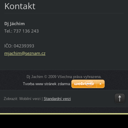
Kontakt
Dj Jáchim
Tel.: 737 136 243
IČO: 04239393
mjachim@
seznam.c
z
Dj Jachim © 2009 Všechna práva vyhrazena.
Tvorba www stránek zdarma
Zobrazit:
Mobilní verzi
|
Standardní verzi