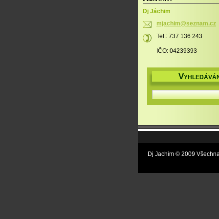
Dj Jáchim
mjachim@
seznam.c
z
Tel.: 737 136 243
IČO: 04239393
V
YHLEDÁVÁN
Dj Jachim © 2009 Všechna