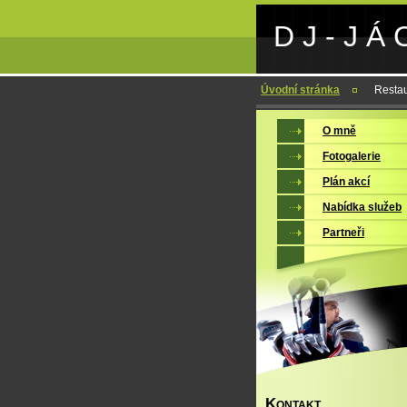
D J - J Á 
Úvodní stránka
Restau
O mně
Fotogalerie
Plán akcí
Nabídka služeb
Partneři
K
ONTAKT