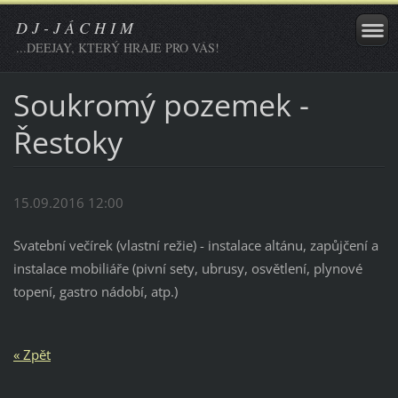
D J - J Á C H I M
...DEEJAY, KTERÝ HRAJE PRO VÁS!
Soukromý pozemek -
Řestoky
15.09.2016 12:00
Svatební večírek (vlastní režie) - instalace altánu, zapůjčení a
instalace mobiliáře (pivní sety, ubrusy, osvětlení, plynové
topení, gastro nádobí, atp.)
« Zpět