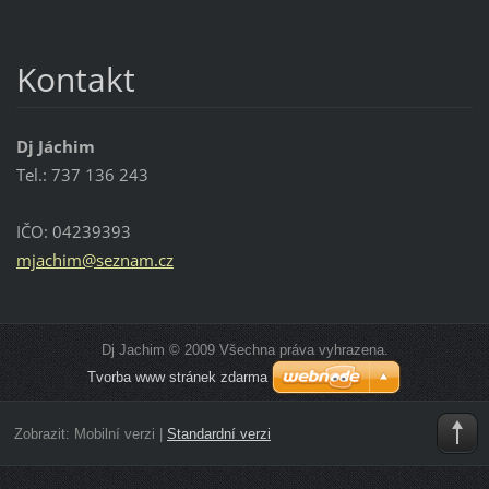
Kontakt
Dj Jáchim
Tel.: 737 136 243
IČO: 04239393
mjachim@
seznam.c
z
Dj Jachim © 2009 Všechna práva vyhrazena.
Tvorba www stránek zdarma
Zobrazit:
Mobilní verzi
|
Standardní verzi