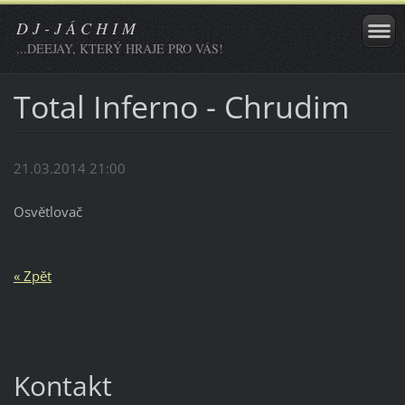
D J - J Á C H I M
...DEEJAY, KTERÝ HRAJE PRO VÁS!
Total Inferno - Chrudim
21.03.2014 21:00
Osvětlovač
« Zpět
Kontakt