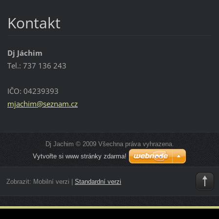
Kontakt
Dj Jáchim
Tel.: 737 136 243
IČO: 04239393
mjachim@
seznam.c
z
Dj Jachim © 2009 Všechna práva vyhrazena.
Vytvořte si www stránky zdarma!
Zobrazit:
Mobilní verzi
|
Standardní verzi