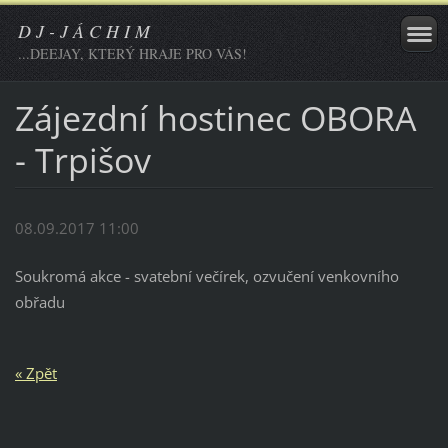
D J - J Á C H I M
...DEEJAY, KTERÝ HRAJE PRO VÁS!
Zájezdní hostinec OBORA
- Trpišov
08.09.2017 11:00
Soukromá akce - svatební večírek, ozvučení venkovního
obřadu
« Zpět