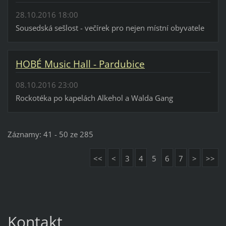
28.10.2016 18:00
Sousedská sešlost - večírek pro nejen místní obyvatele
HOBÉ Music Hall - Pardubice
08.10.2016 23:00
Rockotéka po kapelách Alkehol a Walda Gang
Záznamy: 41 - 50 ze 285
<<
<
3
4
5
6
7
>
>>
Kontakt